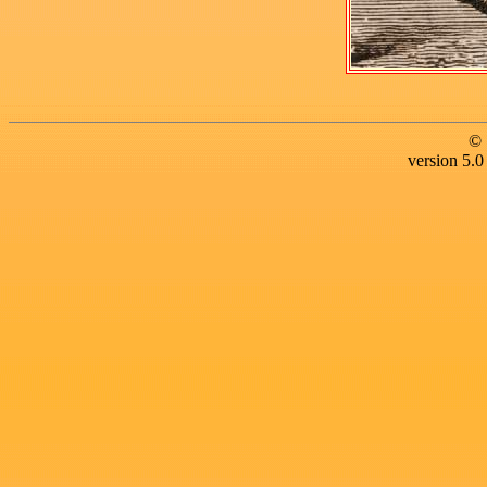
© 
version 5.