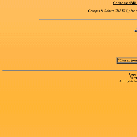
Ce site est dédi
Georges & Robert CHATRY, père et 
"C'est en for
Copyr
Vers
All Rights R